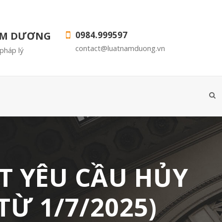
AM DƯƠNG
0984.999597
contact@luatnamduong.vn
pháp lý
T YÊU CẦU HỦY
TỪ 1/7/2025)