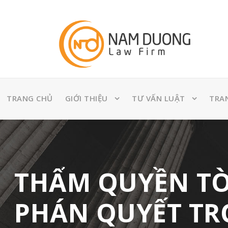
TRANG CHỦ
GIỚI THIỆU
TƯ VẤN LUẬT
TRA
THẨM QUYỀN TÒA
PHÁN QUYẾT TRỌ