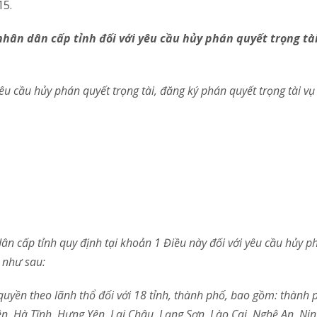
15.
hân dân cấp tỉnh đối với yêu cầu hủy phán quyết trọng tài
u cầu hủy phán quyết trọng tài, đăng ký phán quyết trọng tài vụ
n cấp tỉnh quy định tại khoản 1 Điều này đối với yêu cầu hủy p
h như sau:
uyền theo lãnh thổ đối với 18 tỉnh, thành phố, bao gồm: thành 
ên, Hà Tĩnh, Hưng Yên, Lai Châu, Lạng Sơn, Lào Cai, Nghệ An, Ni