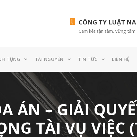
CÔNG TY LUẬT N
Cam kết tận tâm, vững tầm 
NH TỤNG
TÀI NGUYÊN
TIN TỨC
LIÊN HỆ
 ÁN – GIẢI QUYẾ
NG TÀI VỤ VIỆC (