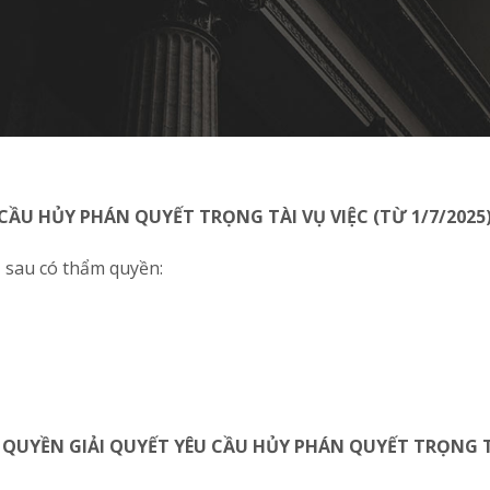
 CẦU HỦY PHÁN QUYẾT TRỌNG TÀI VỤ VIỆC (TỪ 1/7/2025
 sau có thẩm quyền:
Ó QUYỀN GIẢI QUYẾT YÊU CẦU HỦY PHÁN QUYẾT TRỌNG T