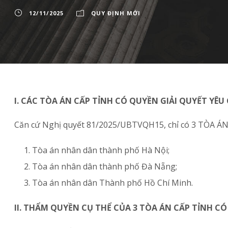
12/11/2025
QUY ĐỊNH MỚI
I. CÁC TÒA ÁN CẤP TỈNH CÓ QUYỀN GIẢI QUYẾT YÊU
Căn cứ Nghị quyết 81/2025/UBTVQH15, chỉ có 3 TÒA ÁN
Tòa án nhân dân thành phố Hà Nội;
Tòa án nhân dân thành phố Đà Nẵng;
Tòa án nhân dân Thành phố Hồ Chí Minh.
II. THẨM QUYỀN CỤ THỂ CỦA 3 TÒA ÁN CẤP TỈNH C