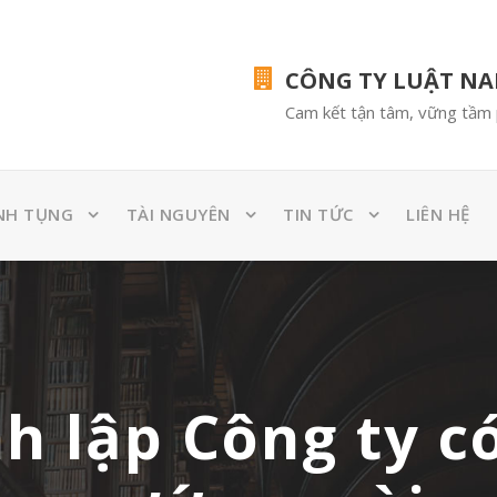
CÔNG TY LUẬT N
Cam kết tận tâm, vững tầm 
NH TỤNG
TÀI NGUYÊN
TIN TỨC
LIÊN HỆ
h lập Công ty c