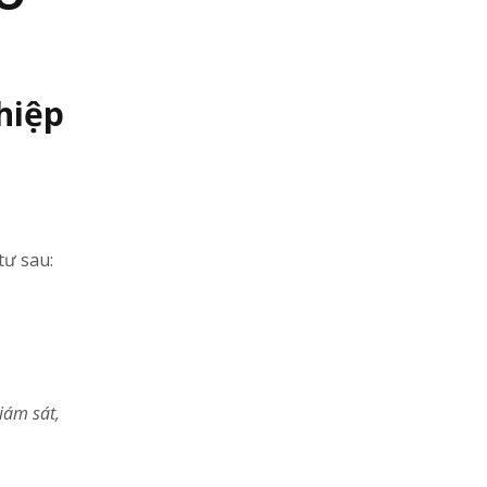
hiệp
tư sau:
iám sát,