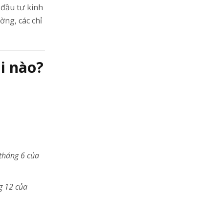
 đầu tư kinh
ờng, các chỉ
hi nào?
 tháng 6 của
g 12 của