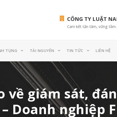
CÔNG TY LUẬT N
Cam kết tận tâm, vững tầm 
NH TỤNG
TÀI NGUYÊN
TIN TỨC
LIÊN HỆ
 về giám sát, đán
 – Doanh nghiệp F