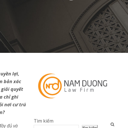
quyền lợi,
ăn bản xác
 giải quyết
a chỉ ghi
i nơi cư trú
án?
Tìm kiếm
đầy đ
ủ
và