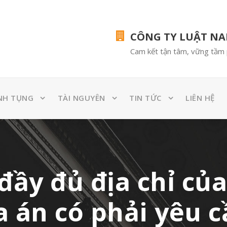
CÔNG TY LUẬT N
Cam kết tận tâm, vững tầm 
NH TỤNG
TÀI NGUYÊN
TIN TỨC
LIÊN HỆ
đầy đủ địa chỉ củ
a án có phải yêu 