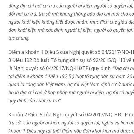
đúng địa chỉ nơi cư trú của người bị kiện, người có quyền lợ
đổi nơi cư trú, trụ sở mà không thông báo địa ch
ỉ
mới cho cơ
người khởi kiện không biết được nhằm mục đích che giấu đị
đơn khởi kiện mà xác định người bị kiện, người có quyền lợi,
tục chung.
Điểm a khoản 1 Điều 5 của Nghị quyết số 04/2017/NQ
3 Điều 192 Bộ luật Tố tụng dân sự số 92/2015/QH13 về tr
là Nghị quyết số 04/2017/NQ-HĐTP) quy định:
“Địa chỉ n
tại
điểm e khoản 1 Điều 192 Bộ luật tố tụng dân sự năm 20
quan là c
ô
ng dân Việt Nam, người Việt Nam định cư ở nước n
họ là địa chỉ chỗ ở hợp pháp mà người bị kiện, người có quy
quy định của Luật cư trú
”.
Khoản 2 Điều 5 của Nghị quyết số 04/2017/NQ-HĐTP
qu
trụ sở” của người bị kiện, người có quyền lợi, nghĩa vụ liên 
khoản
1
Điều này tại thời điểm nộp đơn khởi kiện mà được 