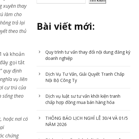
Tìm kiếm
ng xuyên thay
rú làm cho
ông trả lại
Bài viết mới:
uyết theo thủ
Quy trình tư vấn thay đổi nội dung đăng ký
1 và khoản
doanh nghiệp
đây gọi tắt
n” quy định
Dịch Vụ Tư Vấn, Giải Quyết Tranh Chấp
 nghĩa vụ liên
Nội Bộ Công Ty
i cư trú của
h s
ố
ng theo
Dịch vụ luật sư tư vấn khởi kiện tranh
chấp hợp đồng mua bán hàng hóa
THÔNG BÁO LỊCH NGHỈ LỄ 30/4 VÀ 01/5
c, hoặc nơi có
NĂM 2026
ại
hác chứng