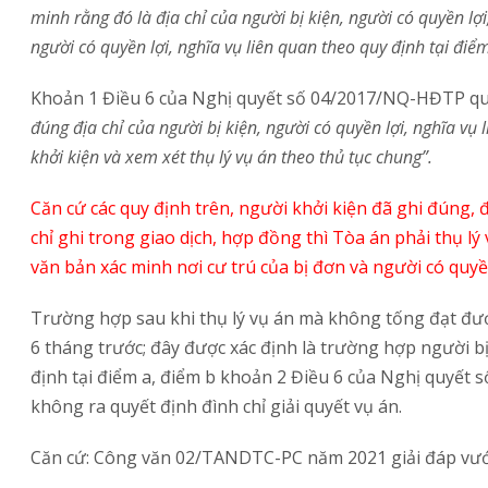
minh rằng đó là địa chỉ của người bị kiện, người có quyền lợi,
người có quyền lợi, nghĩa vụ liên quan theo quy định tại
điểm
Khoản 1 Điều 6 của Nghị quyết số 04/2017/NQ-HĐTP
qu
đúng địa ch
ỉ
của người bị kiện, người có quyền lợi, nghĩa vụ
khởi kiện và xem xét thụ lý vụ án theo thủ tục chung”.
Căn cứ các quy định trên, người kh
ở
i kiện đã ghi đúng, 
chỉ ghi trong giao dịch, hợp đồng thì Tòa án phải thụ 
văn bản xác minh nơi cư trú của bị đơn và người có quyền
Trường hợp sau khi thụ lý vụ án mà không tống đạt được
6 tháng trước; đây được xác định là trường hợp người bị 
định tại
điểm a, điểm b khoản 2 Điều 6 của Nghị quyết 
không ra quyết định đình chỉ giải quyết vụ án.
Căn cứ: Công văn 02/TANDTC-PC năm 2021 giải đáp vướ