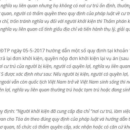
i, nghĩa vụ liên quan nhưng họ không có nơi cư trú ổn định, thườ
 quan, người có thẩm quyền theo quy định của pháp luật về cư t
a ch
ỉ
, trốn tránh nghĩa vụ đ
ố
i v
ớ
i người khởi kiện thì Th
ẩ
m phán kh
 nghĩa vụ liên quan c
ố
tình giấu địa chỉ và tiến hành thụ lý, giải q
-HĐTP
ngày 05-5-2017 hướng dẫn một số quy định tại
khoản 
ả lại đ
ơn
khởi kiện, quyền nộp đ
ơn
khởi kiện lại vụ án (sau 
ơi cư trú của người bị kiện, người có quy
ề
n lợi, nghĩa vụ liên qua
15 được xác định như sau: N
ế
u người bị kiện, người có quyền lợi,
goài vẫn còn quốc tịch Việt Nam trở về Việt Nam sinh sống thì nơ
ền lợi, nghĩa vụ liên quan thường trú hoặc tạm trú hoặc đang sin
y định:
“Người khởi kiện đã cung cấp địa chỉ “nơi cư trú, làm việ
quan cho Tòa án theo đ
ú
ng quy định của pháp luật và hướng dẫn t
cơ quan, tổ chức có thẩm quyền cấp, xác nhận hoặc có căn cứ k