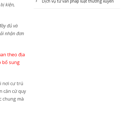
Dịch vụ tư vấn pháp luật thường xuyên
bị kiện,
đầy đủ và
hải nhận đơn
uan theo địa
p bổ sung
 nơi cư trú
án căn cứ quy
ục chung mà