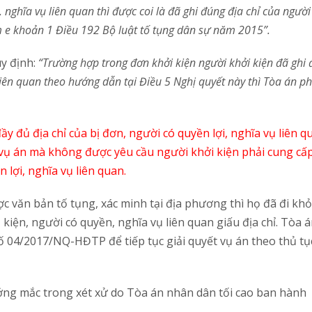
 nghĩa vụ liên quan thì được coi là đã ghi đ
ú
ng địa ch
ỉ
của người 
 e khoản 1 Điều 192 Bộ luật tố tụng dân sự năm 2015”.
y định:
“Trường hợp trong đơn khởi kiện người khởi kiện đã ghi 
 liên quan theo hướng dẫn tại Điều 5 Nghị quyết này thì Tòa án p
đầy đủ địa chỉ của bị đơn, người có quyền lợi, nghĩa vụ liên q
lý vụ án mà không được yêu cầu người khởi kiện phải cung cấ
 lợi, nghĩa vụ liên quan.
 văn bản tố tụng, xác minh tại địa phương thì họ đã đi khỏi
kiện, người có quyền, nghĩa vụ liên quan giấu địa chỉ. Tòa 
số 04/2017/NQ-HĐTP để tiếp tục giải quyết vụ án theo thủ t
ng mắc trong xét xử do Tòa án nhân dân tối cao ban hành