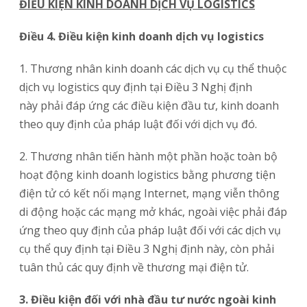
ĐIỀU KIỆN KINH DOANH DỊCH VỤ LOGISTICS
Điều 4. Điều kiện kinh doanh dịch vụ logistics
1. Thương nhân kinh doanh các dịch vụ cụ thể thuộc
dịch vụ logistics quy định tại
Điều 3 Nghị định
này phải đáp ứng các điều kiện đầu tư, kinh doanh
theo quy định của pháp luật đối với dịch vụ đó.
2. Thương nhân tiến hành một phần hoặc toàn bộ
hoạt động kinh doanh logistics bằng phương tiện
điện tử có kết nối mạng Internet, mạng viễn thông
di động hoặc các mạng mở khác, ngoài việc phải đáp
ứng theo quy định của pháp luật đối với các dịch vụ
cụ thể quy định tại
Điều 3 Nghị định này, còn phải
tuân thủ các quy định về thương mại điện tử.
3. Điều kiện đối với nhà đầu tư nước ngoài kinh