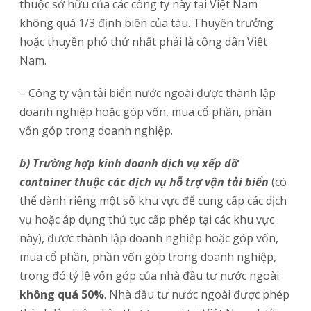
thuộc sở hữu của các công ty này tại Việt Nam
không quá 1/3 định biên của tàu. Thuyền trưởng
hoặc thuyền phó thứ nhất phải là công dân Việt
Nam.
– Công ty vận tải biển nước ngoài được thành lập
doanh nghiệp hoặc góp vốn, mua cổ phần, phần
vốn góp trong doanh nghiệp.
b) Trường hợp kinh doanh dịch vụ xếp dỡ
container thuộc các dịch vụ hỗ trợ vận tải biển
(có
thể dành riêng một số khu vực để cung cấp các dịch
vụ hoặc áp dụng thủ tục cấp phép tại các khu vực
này), được thành lập doanh nghiệp hoặc góp vốn,
mua cổ phần, phần vốn góp trong doanh nghiệp,
trong đó tỷ lệ vốn góp của nhà đầu tư nước ngoài
không quá 50%
. Nhà đầu tư nước ngoài được phép