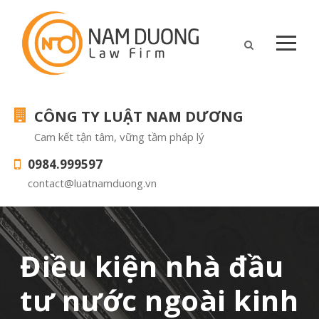
CÔNG TY LUẬT NAM DƯƠNG
Cam kết tận tâm, vững tầm pháp lý
0984.999597
contact@luatnamduong.vn
Điều kiện nhà đầu
tư nước ngoài kinh