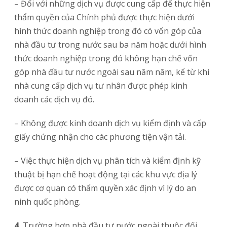
– Đối với những dịch vụ được cung cấp để thực hiện
thẩm quyền của Chính phủ được thực hiện dưới
hình thức doanh nghiệp trong đó có vốn góp của
nhà đầu tư trong nước sau ba năm hoặc dưới hình
thức doanh nghiệp trong đó không hạn chế vốn
góp nhà đầu tư nước ngoài sau năm năm, kể từ khi
nhà cung cấp dịch vụ tư nhân được phép kinh
doanh các dịch vụ đó.
– Không được kinh doanh dịch vụ kiểm định và cấp
giấy chứng nhận cho các phương tiện vận tải.
– Việc thực hiện dịch vụ phân tích và kiểm định kỹ
thuật bị hạn chế hoạt động tại các khu vực địa lý
được cơ quan có thẩm quyền xác định vì lý do an
ninh quốc phòng.
4.
Trường hợp nhà đầu tư nước ngoài thuộc đối