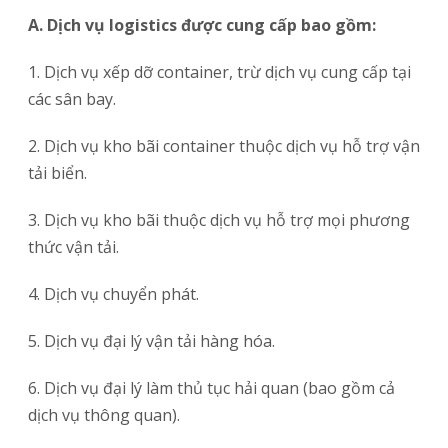
A. Dịch vụ logistics được cung cấp bao gồm:
1. Dịch vụ xếp dỡ container, trừ dịch vụ cung cấp tại
các sân bay.
2. Dịch vụ kho bãi container thuộc dịch vụ hỗ trợ vận
tải biển.
3. Dịch vụ kho bãi thuộc dịch vụ hỗ trợ mọi phương
thức vận tải.
4. Dịch vụ chuyển phát.
5. Dịch vụ đại lý vận tải hàng hóa.
6. Dịch vụ đại lý làm thủ tục hải quan (bao gồm cả
dịch vụ thông quan).