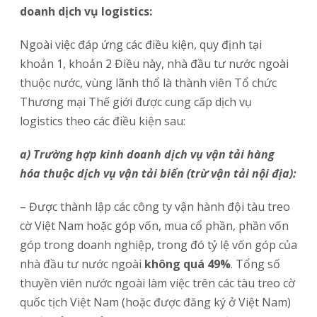
doanh dịch vụ logistics:
Ngoài việc đáp ứng các điều kiện, quy định tại
khoản 1, khoản 2 Điều này, nhà đầu tư nước ngoài
thuộc nước, vùng lãnh thổ là thành viên Tổ chức
Thương mại Thế giới được cung cấp dịch vụ
logistics theo các điều kiện sau:
a) Trường hợp kinh doanh dịch vụ vận tải hàng
hóa thuộc dịch vụ vận tải biển (trừ vận tải nội địa):
– Được thành lập các công ty vận hành đội tàu treo
cờ Việt Nam hoặc góp vốn, mua cổ phần, phần vốn
góp trong doanh nghiệp, trong đó tỷ lệ vốn góp của
nhà đầu tư nước ngoài
không quá 49%
. Tổng số
thuyền viên nước ngoài làm việc trên các tàu treo cờ
quốc tịch Việt Nam (hoặc được đăng ký ở Việt Nam)