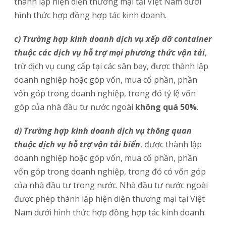
thành lập hiện diện thương mại tại Việt Nam dưới
hình thức hợp đồng hợp tác kinh doanh.
c) Trường hợp kinh doanh dịch vụ xếp dỡ container
thuộc các dịch vụ hỗ trợ mọi phương thức vận tải
,
trừ dịch vụ cung cấp tại các sân bay, được thành lập
doanh nghiệp hoặc góp vốn, mua cổ phần, phần
vốn góp trong doanh nghiệp, trong đó tỷ lệ vốn
góp của nhà đầu tư nước ngoài
không quá 50%
.
d) Trường hợp kinh doanh dịch vụ thông quan
thuộc dịch vụ hỗ trợ vận tải biển
, được thành lập
doanh nghiệp hoặc góp vốn, mua cổ phần, phần
vốn góp trong doanh nghiệp, trong đó có vốn góp
của nhà đầu tư trong nước. Nhà đầu tư nước ngoài
được phép thành lập hiện diện thương mại tại Việt
Nam dưới hình thức hợp đồng hợp tác kinh doanh.