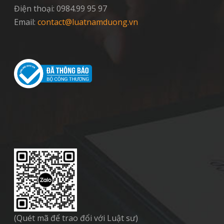
Điện thoại: 0984.99 95 97
Email:
contact@luatnamduong.vn
(Quét mã để trao đổi với Luật sư)