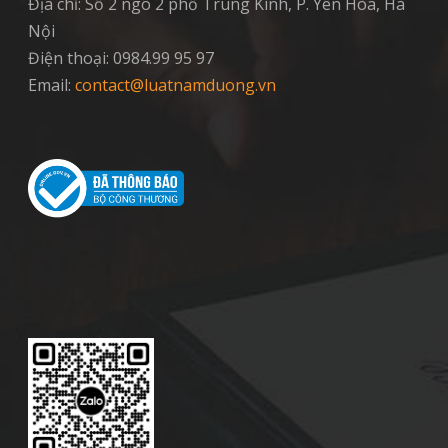
Địa chỉ: Số 2 ngõ 2 phố Trung Kính, P. Yên Hòa, Hà
Nội
Điện thoại: 0984.99 95 97
Email:
contact@luatnamduong.vn