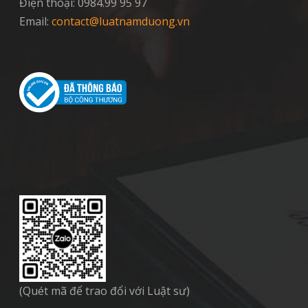
Điện thoại: 0984.99 95 97
Email:
contact@luatnamduong.vn
(Quét mã để trao đổi với Luật sư)